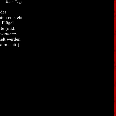
John Cage
des
ten entsteht
 Flügel
e (inkl.
esonance-
ielt werden
um statt.)