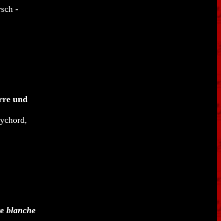
rsch -
rre und
lychord,
e blanche