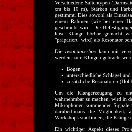
Verschiedene Saitentypen (Darmsait
cm bis 10 m), Stärken und Farb
gestimmt. Dies sowohl als Einzelsa
einem Rahmen (wie bei einer H
geschraubt wird. Die Befestigunge
leise Klänge hörbar gemacht we
"präpariert" wird) als Resonator be
Die
resonance-box
kann mit versc
werden, zum Klingen gebracht wer
Bögen
unterschiedliche Schlägel und
zusätzliche Resonatoren (Hohl
Um die Klangerzeugung zu unte
wahrnehmbar zu machen, wird in d
Mikrophonen kommenden Signale wer
darüberhinaus die Möglichkeit, 
Workshops stattfinden, die Klänge 
Ein wichtiger Aspekt dieses Pro