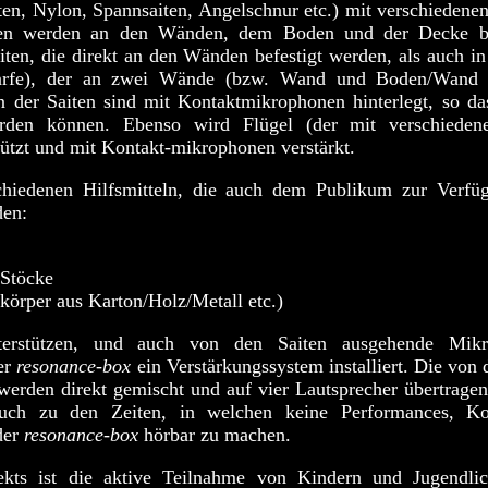
en, Nylon, Spannsaiten, Angelschnur etc.) mit verschiedene
en werden an den Wänden, dem Boden und der Decke be
iten, die direkt an den Wänden befestigt werden, als auch i
arfe), der an zwei Wände (bzw. Wand und Boden/Wand
n der Saiten sind mit Kontaktmikrophonen hinterlegt, so da
rden können. Ebenso wird Flügel (der mit verschieden
nützt und mit Kontakt-mikrophonen verstärkt.
hiedenen Hilfsmitteln, die auch dem Publikum zur Verfüg
den:
 Stöcke
körper aus Karton/Holz/Metall etc.)
rstützen, und auch von den Saiten ausgehende Mikro
er
resonance-box
ein Verstärkungssystem installiert. Die von
den direkt gemischt und auf vier Lautsprecher übertragen.
auch zu den Zeiten, in welchen keine Performances, Ko
der
resonance-box
hörbar zu machen.
jekts ist die aktive Teilnahme von Kindern und Jugendli