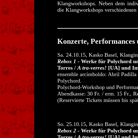
Klangworkshops. Neben dem indi
die Klangworkshops verschiedenen S
Konzerte, Performances
Sa. 24.10.15, Kasko Basel, Klangin
Rebox 1 -
Werke für Polychord un
Torres /
A tra-verres!
[UA] und Im
ensemble arcimboldo: Abril Padilla 
Polychord.
Polychord-Workshop und Performan
Abendkasse: 30 Fr. / erm. 15 Fr., 
(Reservierte Tickets müssen bis spä
So. 25.10.15, Kasko Basel, Klangin
Rebox 2 -
Werke für Polychord un
Torres /
A tra-verres!
[UA] und Im