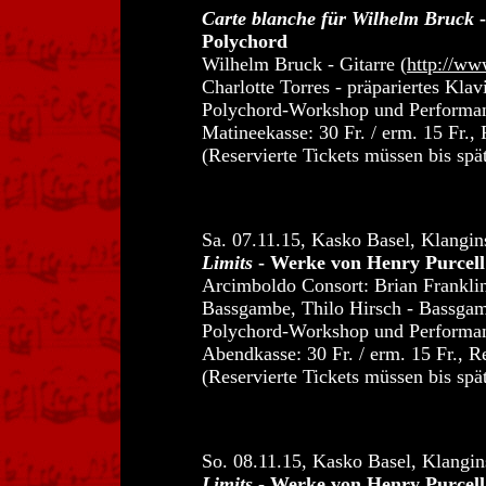
Carte blanche für Wilhelm Bruck
Polychord
Wilhelm Bruck - Gitarre (
http://ww
Charlotte Torres - präpariertes Kla
Polychord-Workshop und Performan
Matineekasse: 30 Fr. / erm. 15 Fr.
(Reservierte Tickets müssen bis spä
Sa. 07.11.15, Kasko Basel, Klangin
Limits
- Werke von Henry Purcel
Arcimboldo Consort: Brian Frankli
Bassgambe, Thilo Hirsch - Bassgamb
Polychord-Workshop und Performan
Abendkasse: 30 Fr. / erm. 15 Fr., 
(Reservierte Tickets müssen bis spä
So. 08.11.15,
Kasko Basel, Klangin
Limits
- Werke von Henry Purcel