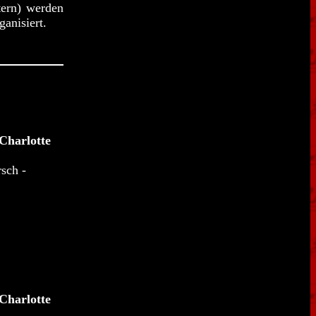
ern) werden
anisiert.
Charlotte
rsch -
Charlotte