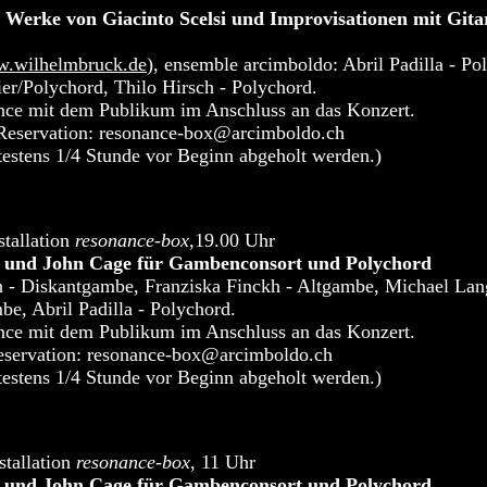
- Werke von Giacinto Scelsi und Improvisationen mit Gita
w.wilhelmbruck.de
), ensemble arcimboldo: Abril Padilla - Po
vier/Polychord, Thilo Hirsch - Polychord.
ce mit dem Publikum im Anschluss an das Konzert.
, Reservation: resonance-box@arcimboldo.ch
testens 1/4 Stunde vor Beginn abgeholt werden.)
stallation
resonance-box
,19.00 Uhr
l und John Cage für Gambenconsort und Polychord
n - Diskantgambe, Franziska Finckh - Altgambe, Michael Lan
e, Abril Padilla - Polychord.
ce mit dem Publikum im Anschluss an das Konzert.
Reservation: resonance-box@arcimboldo.ch
testens 1/4 Stunde vor Beginn abgeholt werden.)
stallation
resonance-box
, 11 Uhr
l und John Cage für Gambenconsort und Polychord