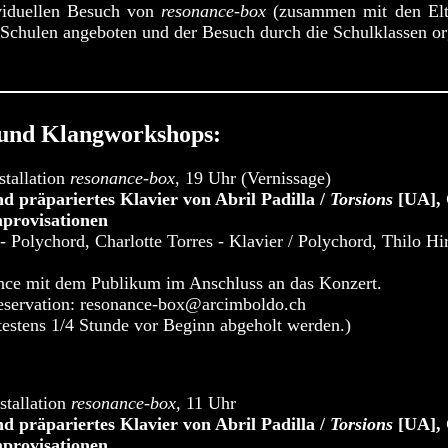
viduellen Besuch von
resonance-box
(zusammen mit den Elt
chulen angeboten und der Besuch durch die Schulklassen org
 und Klangworkshops:
stallation
resonance-box,
19 Uhr (Vernissage)
d präpariertes Klavier von Abril Padilla /
Torsions
[UA], 
provisationen
- Polychord, Charlotte Torres - Klavier / Polychord, Thilo Hi
ce mit dem Publikum im Anschluss an das Konzert.
Reservation: resonance-box@arcimboldo.ch
testens 1/4 Stunde vor Beginn abgeholt werden.)
stallation
resonance-box,
11 Uhr
d präpariertes Klavier von Abril Padilla /
Torsions
[UA], 
provisationen