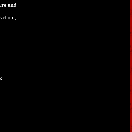
rre und
lychord,
g -