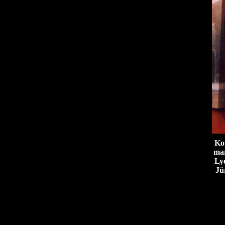
Ko
mar
Lyo
Jü