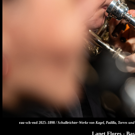
rau·sch·end 2025–1898 /
Schalltrichter-Werke von Kagel, Padilla, Torres un
Lanet Flores - Bas