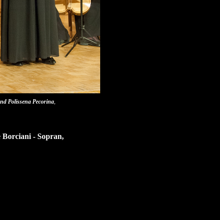
und Polissena Pecorina
,
e Borciani - Sopran,