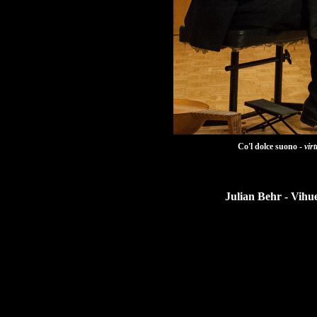
Co'l dolce suono -
vir
Julian Behr - Vihue