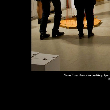
Piano Extensions -
Werke für präpar
K