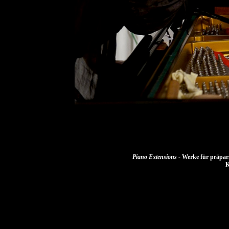
Piano Extensions -
Werke für präpar
K